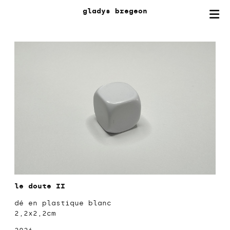
gladys
bregeon
le doute II
dé en plastique blanc
2,2x2,2cm