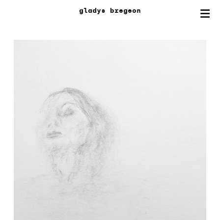
gladys
bregeon