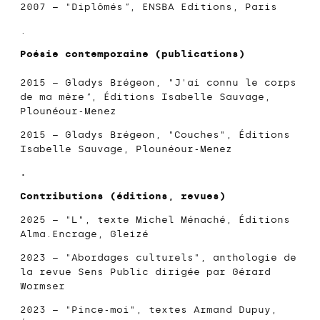
2007 – "Diplômés
"
,
ENSBA Editions
, Paris
.
Poésie contemporaine (publications)
2015 – Gladys Brégeon, "
J'ai connu le corps
de ma mère
"
, Éditions Isabelle Sauvage,
Plounéour-Menez
2015 – Gladys Brégeon, "
Couches
", Éditions
Isabelle Sauvage, Plounéour-Menez
.
Contributions (éditions, revues)
2025 – "L", texte Michel Ménaché, Éditions
Alma.Encrage, Gleizé
2023 – "
Abordages culturels
", anthologie de
la revue Sens Public dirigée par Gérard
Wormser
2023 – "Pince-moi", textes Armand Dupuy,