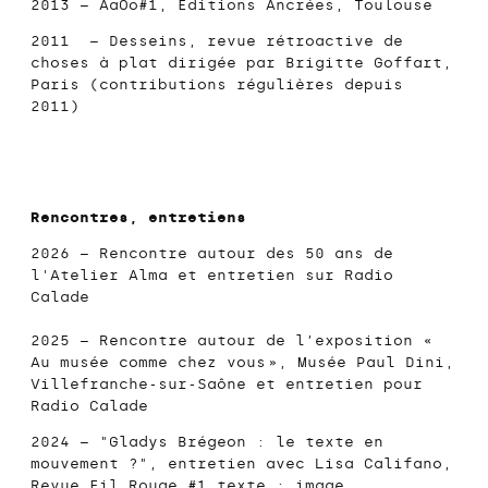
2013 – AaOo#1, Editions Ancrées, Toulouse
2011 –
Desseins, revue rétroactive de
choses à plat
dirigée par Brigitte Goffart,
Paris (contributions régulières depuis
2011)
Rencontres, entretiens
2026 – Rencontre autour des 50 ans de
l'Atelier Alma et entretien sur
Radio
Calade
2025 – Rencontre autour de l’exposition «
Au musée comme chez vous »,
Musée Paul Dini
,
Villefranche-sur-Saône et entretien pour
Radio Calade
2024 – "Gladys Brégeon : le texte en
mouvement ?", entretien avec Lisa Califano,
Revue Fil Rouge #1 texte : image