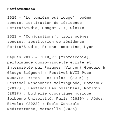
Performances
2025 – "La lumière est rouge", poème
sonore, restitution de résidence
Ecrits/Studio, Hangar 717, Gleizé
2021 – "Conjurations", trois poèmes
sonores, restitution de résidence
Ecrits/Studio, Friche Lamartine, Lyon
Depuis 2015 – "FIB_R" [fibroscopie],
performance ausio-visuelle écrite et
interprétée par
Forages
[
Vincent Goudard
&
Gladys Brégeon] :
Festival MVII
Puce
Muse/Le Triton, Les Lilas (2015) ;
Festival Resonances MeltingCode
, Bordeaux
(2017) ;
Festival Les possibles
, Morlaix
(2019) ; Lutherie acoustique musique
Sorbonne Université, Paris (2020) ; Aèdes,
Rivolet (2022) ;
Ecole Centrale
Méditerranée
, Marseille (2025).