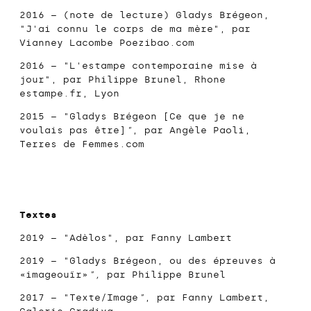
2016 – (note de lecture) Gladys Brégeon,
"J'ai connu le corps de ma mère", par
Vianney Lacombe
Poezibao.com
2016
– "L'estampe contemporaine mise à
jour", par Philippe Brunel,
Rhone
estampe.fr
, Lyon
2015
– "Gladys Brégeon [Ce que je ne
voulais pas être]
"
, par Angèle Paoli,
Terres de Femmes.com
Textes
2019 – "
Adèlos
", par Fanny Lambert
2019 – "
Gladys Brégeon, ou des épreuves à
«imageouïr»
",
par Philippe Brunel
2017 – "
Texte/Image
"
, par Fanny Lambert,