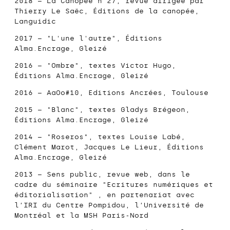
2018 – La Canopée n°27, revue dirigée par
Thierry Le Saëc,
Éditions de la canopée
,
Languidic
2017 – "L'une l'autre",
Éditions
Alma.Encrage
, Gleizé
2016 – "Ombre", textes Victor Hugo,
Éditions Alma.Encrage
, Gleizé
2016 –
AaOo
#10, Editions Ancrées, Toulouse
2015 – "Blanc", textes Gladys Brégeon,
Éditions Alma.Encrage
, Gleizé
2014 – "Roseros", textes Louise Labé,
Clément Marot, Jacques Le Lieur,
Éditions
Alma.Encrage
, Gleizé
2013 –
Sens public
, revue web, dans le
cadre du séminaire "Ecritures numériques et
éditorialisation" , en partenariat avec
l’IRI du Centre Pompidou, l’Université de
Montréal et la MSH Paris-Nord