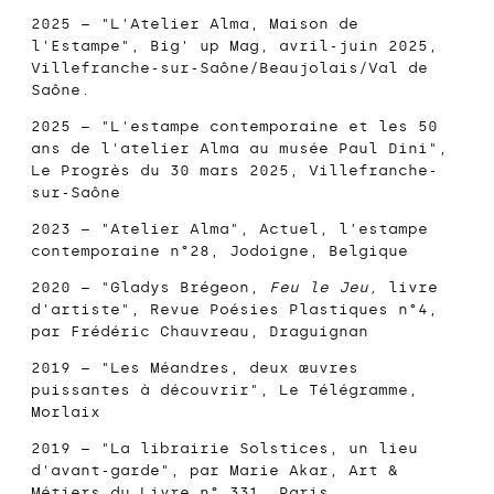
2025 – "L'Atelier Alma, Maison de
l'Estampe",
Big' up Mag
, avril-juin 2025,
Villefranche-sur-Saône/Beaujolais/Val de
Saône.
2025 – "L'estampe contemporaine et les 50
ans de l'atelier Alma au musée Paul Dini",
Le Progrès
du 30 mars 2025, Villefranche-
sur-Saône
2023 – "Atelier Alma",
Actuel, l’estampe
contemporaine n°28
, Jodoigne, Belgique
2020 – "Gladys Brégeon,
Feu le Jeu,
livre
d'artiste",
Revue Poésies Plastiques n°4
,
par Frédéric Chauvreau, Draguignan
2019 – "Les Méandres, deux œuvres
puissantes à découvrir",
Le Télégramme
,
Morlaix
2019 – "La librairie Solstices, un lieu
d'avant-garde", par Marie Akar,
Art &
Métiers du Livre n° 331
, Paris